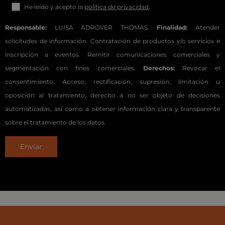
t
He leído y acepto la
política de privacidad
.
e
Responsable:
LUISA ADROVER THOMAS.
Finalidad:
Atender
c
solicitudes de información. Contratación de productos y/o servicios e
a
inscripción a eventos. Remitir comunicaciones comerciales y
m
segmentación con fines comerciales.
Derechos:
Revocar el
p
consentimiento. Acceso, rectificación, supresión, limitación u
o
oposición al tratamiento, derecho a no ser objeto de decisiones
v
automatizadas, así como a obtener información clara y transparente
a
sobre el tratamiento de los datos.
c
í
o
.