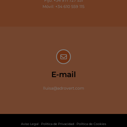
Fijo: +34 971 727 531
Móvil: +34 610 559 115
E-mail
lluisa@adrovert.com
Aviso Legal
·
Política de Privacidad
·
Política de Cookies