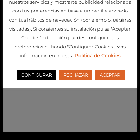
nuestros servicios y mostrarte publicidad relacionada
con tus preferencias en base a un perfil elaborado
P
con tus hábitos de navegación (por ejemplo, páginas
o
visitadas). Si consientes su instalación pulsa "Aceptar
r
Cookies", o también puedes configurar tus
f
preferencias pulsando "Configurar Cookies". Más
a
información en nuestra
Política de Cookies
v
o
CONFIGURAR
RECHAZAR
ACEPTAR
r
,
d
e
j
a
e
s